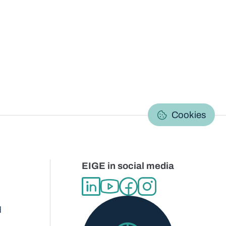
C
Cookies
EIGE in social media
d