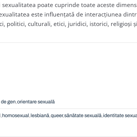
Deși sexualitatea poate cuprinde toate aceste dimens
xualitatea este influențată de interacțiunea dintre 
politici, culturali, etici, juridici, istorici, religioși ș
e de gen
orientare sexuală
l
homosexual
lesbiană
queer
sănătate sexuală
identitate sexu