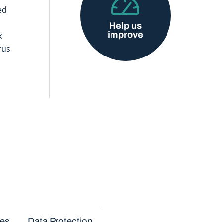
ed
Help us
improve
x
rus
ces
Data Protection