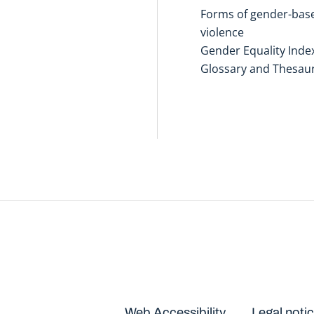
Forms of gender-bas
violence
Gender Equality Inde
Glossary and Thesau
Disclaimers
Web Accessibility
Legal noti