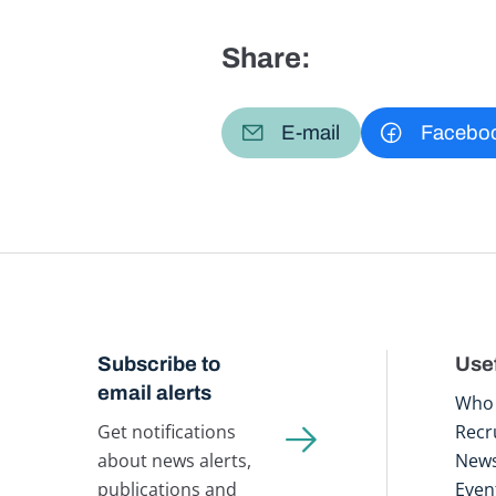
Share:
E-mail
Facebo
Subscribe to
Usef
email alerts
Who 
Get notifications
Recr
about news alerts,
New
publications and
Even