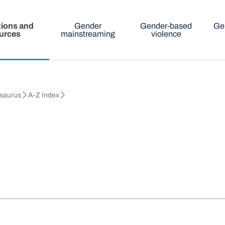
tions and
Gender
Gender-based
Ge
urces
mainstreaming
violence
esaurus
A-Z Index