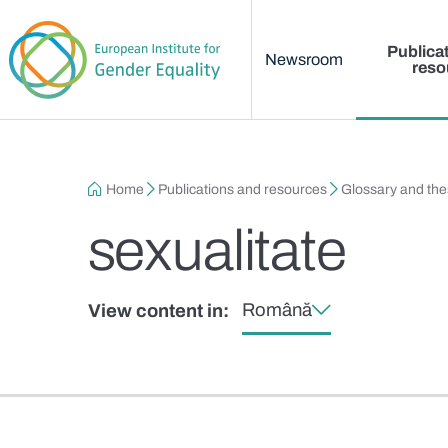
Main menu
Skip to main content
Publica
Newsroom
reso
Breadcrumb
Home
Publications and resources
Glossary and th
sexualitate
Română
View content in: