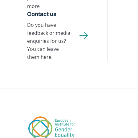
more
Contact us
Do you have
feedback or media
enquiries for us?
You can leave
them here.