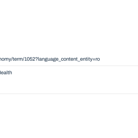
xonomy/term/1052?language_content_entity=ro
ealth