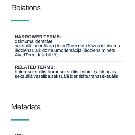
Relations
NARROWER TERMS
dzimuma identitāte
seksuālā orientācija (AkadTerm datu bāzes ieteicams
jēdziens); arī: dzimuumorientācija (jēdziens minēts
AkadTerm datu bāzē)
RELATED TERMS
heteroseksuālis
homoseksuālis
lesbiete
atšķirīgais
seksuālā veselība
seksuālā identitāte
transseksuālis
Metadata