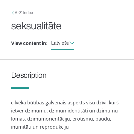
Skip to main content
Breadcrumb
A-Z Index
seksualitāte
Latviešu
View content in:
Description
cilvēka būtības galvenais aspekts visu dzīvi, kurš
ietver dzimumu, dzimumidentitāti un dzimumu
lomas, dzimumorientāciju, erotismu, baudu,
intimitāti un reprodukciju