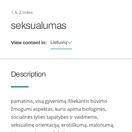
Skip to main content
Breadcrumb
A-Z Index
seksualumas
Lietuvių
View content in:
Description
pamatinis, visą gyvenimą išliekantis būvimo
žmogumi aspektas, kuris apima biologinės,
socialinės lyties tapatybes ir vaidmenis,
seksualinę orientaciją, erotiškumą, malonumą,