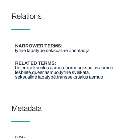
Relations
NARROWER TERMS
lytinė tapatybė
seksualinė orientacija
RELATED TERMS
heteroseksualus asmuo
homoseksualus asmuo
lesbietė
queer asmuo
lytinė sveikata
seksualinė tapatybė
transseksualus asmuo
Metadata