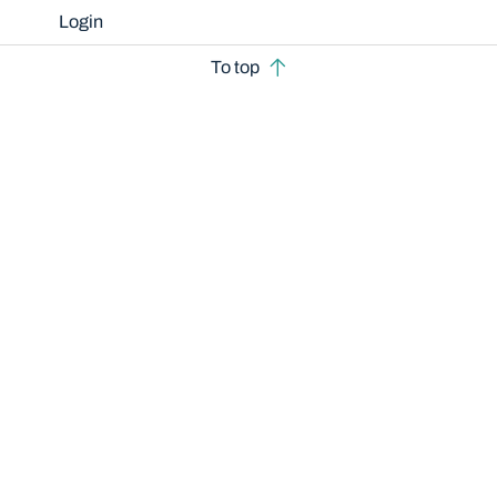
Login
To top