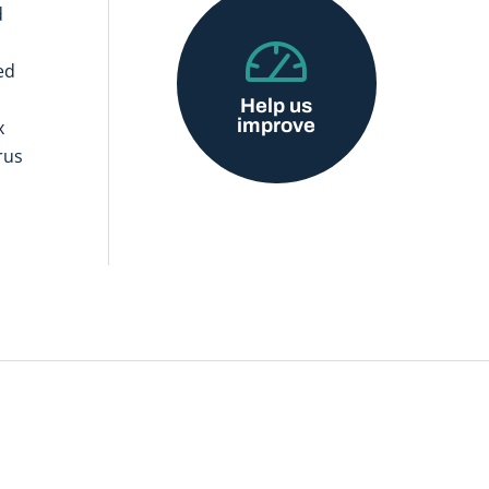
d
ed
Help us
improve
x
rus