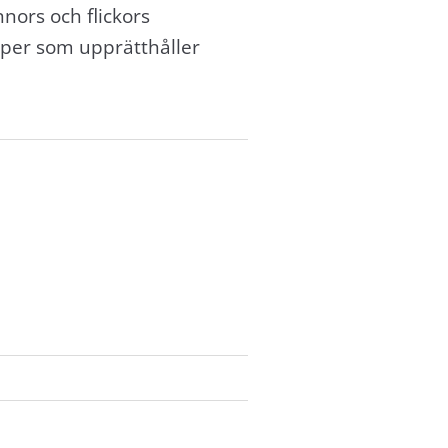
nnors och flickors
yper som upprätthåller