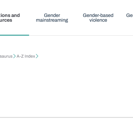
tions and
Gender
Gender-based
Ge
urces
mainstreaming
violence
esaurus
A-Z Index