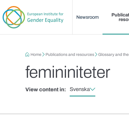
Main menu
Skip to main content
Publica
Newsroom
reso
Breadcrumb
Home
Publications and resources
Glossary and th
femininiteter
Svenska
View content in: