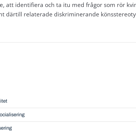
e, att identifiera och ta itu med frågor som rör kvi
t därtill relaterade diskriminerande könsstereot
itet
ocialisering
sering