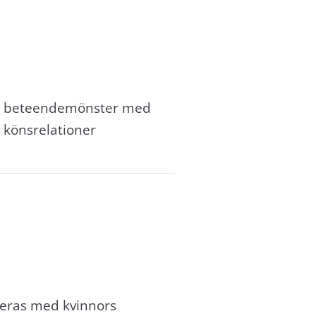
pet beteendemönster med
h könsrelationer
cieras med kvinnors