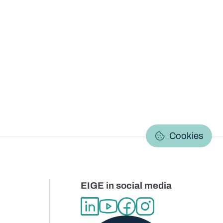
C
Cookies
EIGE in social media