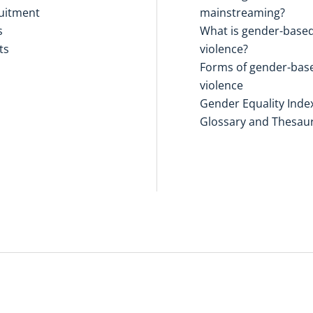
uitment
mainstreaming?
s
What is gender-base
ts
violence?
Forms of gender-bas
violence
Gender Equality Inde
Glossary and Thesau