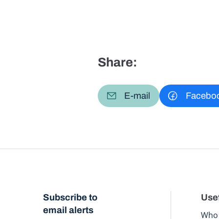
Share:
E-mail
Facebo
Subscribe to
Usef
email alerts
Who 