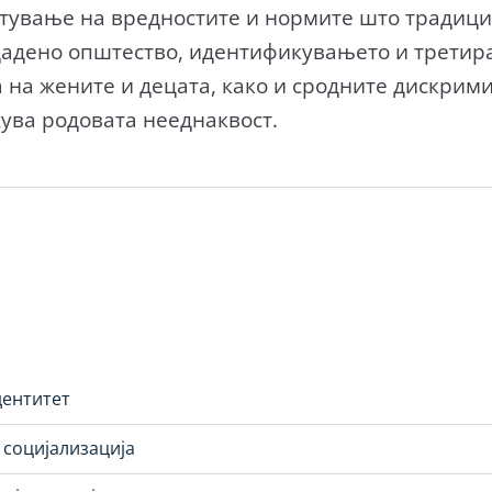
тување на вредностите и нормите што традици
дадено општество, идентификувањето и трети
 на жените и децата, како и сродните дискрим
жува родовата нееднаквост.
дентитет
 социјализација