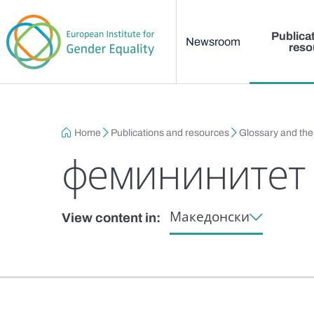
Main menu
Skip to main content
Publica
Newsroom
reso
Breadcrumb
Home
Publications and resources
Glossary and th
фемининитет
Македонски
View content in: