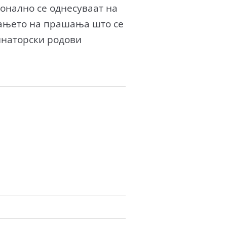
онално се однесуваат на
рањето на прашања што се
инаторски родови