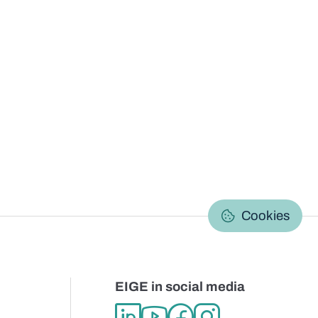
C
Cookies
EIGE in social media