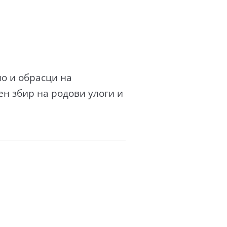
но и обрасци на
ен збир на родови улоги и