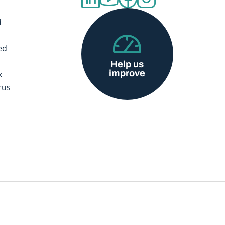
d
ed
Help us
improve
x
rus