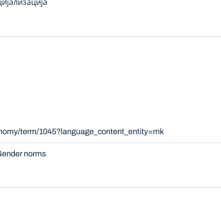
цијализација
xonomy/term/1045?language_content_entity=mk
ender norms