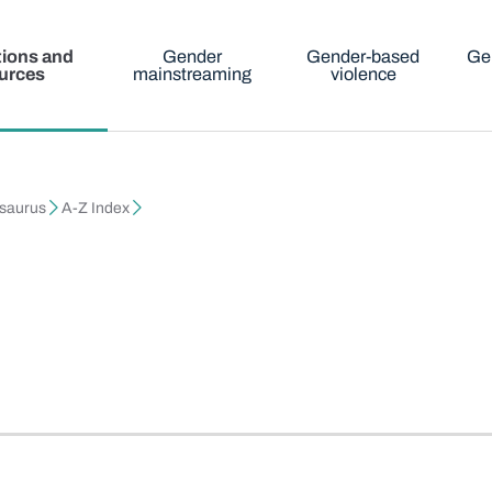
tions and
Gender
Gender-based
Ge
urces
mainstreaming
violence
esaurus
A-Z Index