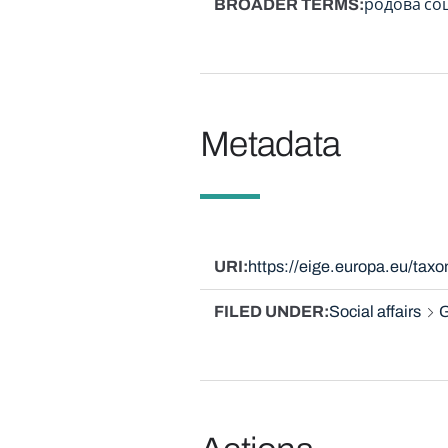
BROADER TERMS
родова со
Metadata
URI
https://eige.europa.eu/ta
FILED UNDER
Social affairs
G