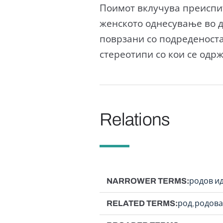
Поимот вклучува преиспи
женското однесување во 
поврзани со подреденоста
стереотипи со кои се одр
Relations
NARROWER TERMS
родов и
RELATED TERMS
род
родова