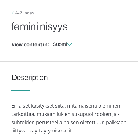
Skip to main content
Breadcrumb
A-Z Index
feminiinisyys
Suomi
View content in:
Description
Erilaiset käsitykset siitä, mitä naisena oleminen
tarkoittaa, mukaan lukien sukupuoliroolien ja -
suhteiden perusteella naisen oletettuun paikkaan
liittyvät käyttäytymismallit