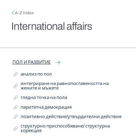
Skip to main content
Breadcrumb
A-Z Index
International affairs
Related Term
Related Term
Related Term
Related Term
Related Term
Related Term
Narrow Term
Narrow Term
Related Term
Related Term
Related Term
Narrow Term
Related Term
Narrow Term
Related Term
Narrow Term
ПОЛ И РАЗВИТИЕ
анализ по пол
интегриране на равнопоставеността на
жените и мъжете
гледна точка на пола
паритетна демокрация
позитивно действие/утвърдителни действия
структурно приспособяване/ структурна
корекция