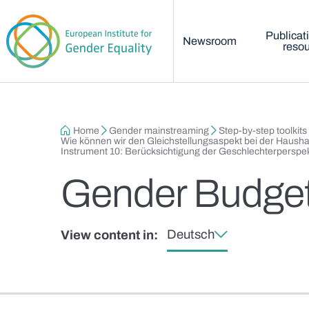
Main menu
Skip to main content
Publicat
Newsroom
reso
Breadcrumb
Home
Gender mainstreaming
Step-by-step toolkits
Wie können wir den Gleichstellungsaspekt bei der Haush
Instrument 10: Berücksichtigung der Geschlechterperspe
Gender Budget
Deutsch
View content in: