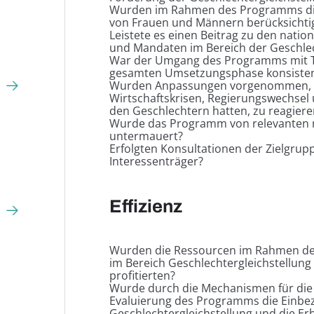
Wurden im Rahmen des Programms die 
von Frauen und Männern berücksichti
Leistete es einen Beitrag zu den nati
und Mandaten im Bereich der Geschlec
War der Umgang des Programms mit Th
gesamten Umsetzungsphase konsisten
Wurden Anpassungen vorgenommen, um 
Wirtschaftskrisen, Regierungswechsel u
den Geschlechtern hatten, zu reagiere
Wurde das Programm von relevanten n
untermauert?
Erfolgten Konsultationen der Zielgrupp
Interessenträger?
Effizienz
Wurden die Ressourcen im Rahmen des
im Bereich Geschlechtergleichstellun
profitierten?
Wurde durch die Mechanismen für die
Evaluierung des Programms die Einbezi
Geschlechtergleichstellung und die E