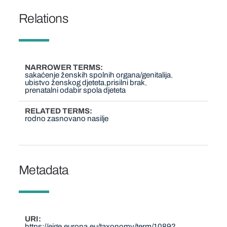
Relations
NARROWER TERMS
sakaćenje ženskih spolnih organa/genitalija
ubistvo ženskog djeteta
prisilni brak
prenatalni odabir spola djeteta
RELATED TERMS
rodno zasnovano nasilje
Metadata
URI
https://eige.europa.eu/taxonomy/term/1089?