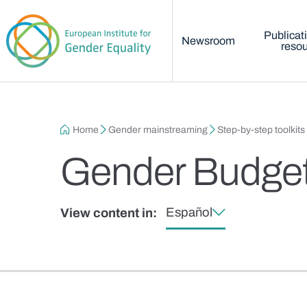
Main menu
Skip to main content
Publicat
Newsroom
reso
Breadcrumb
Home
Gender mainstreaming
Step-by-step toolkits
Gender Budget
Español
View content in: