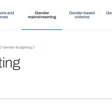
ions and
Gender
Gender-based
Gen
urces
mainstreaming
violence
Gender Budgeting
ing