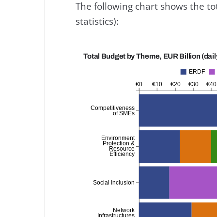
The following chart shows the to
statistics):
Total Budget by Theme, EUR Billion (dail
ERDF
€0
€10
€20
€30
€40
Competitiveness
of SMEs
Environment
Protection &
Resource
Efficiency
Social Inclusion
Network
Infrastructures