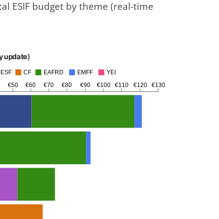
tal ESIF budget by theme (real-time
y update)
ESF
CF
EAFRD
EMFF
YEI
€50
€60
€70
€80
€90
€100
€110
€120
€130