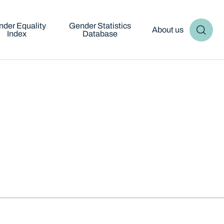
der Equality
Gender Statistics
About us
Index
Database