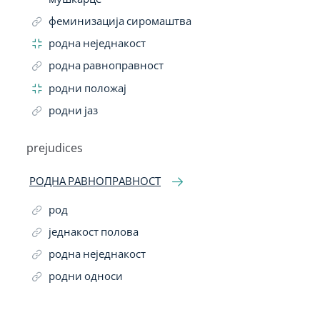
феминизација сиромаштва
родна неједнакост
родна равноправност
родни положај
родни јаз
prejudices
РОДНА РАВНОПРАВНОСТ
род
једнакост полова
родна неједнакост
родни односи