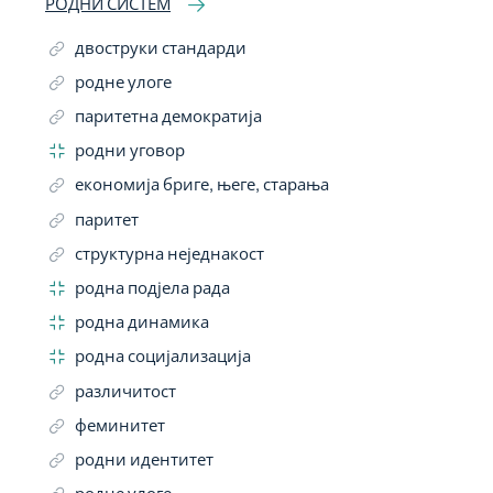
РОДНИ СИСТЕМ
двоструки стандарди
родне улоге
паритетна демократија
родни уговор
економија бриге, његе, старања
паритет
структурна неједнакост
родна подјела рада
родна динамика
родна социјализација
различитост
феминитет
родни идентитет