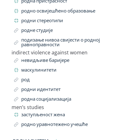
родна пристрасност
родно освијешћено образовање
родни стереотипи
родне студије
подизање нивоа свијести о родној
равноправности
indirect violence against women
Related Term
невидљиве баријере
маскулинитети
род
родни идентитет
родна социјализација
men’s studies
Related Term
заступљеност жена
родно уравнотежено учешће