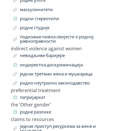
родне улоге
маскулинитети
родни стереотипи
родне студије
подизање нивоа свијести о родној
равноправности
indirect violence against women
Related Term
невидљиве баријере
индиректна дискриминација
једнак третман жена и мушкараца
родно неутрално законодавство
preferential treatment
Related Term
патријархат
the ‘Other gender’
Related Term
родне разлике
claims to resources
Related Term
једнак приступ ресурсима за жене и
мушкарце