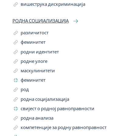
вишеструка дискриминација
РОДНА СОЦИЈАЛИЗАЦИЈА
различитост
феминитет
родни идентитет
родне улоге
маскулинитети
феминитет
род
родна социјализација
свијест о родној равноправности
родна анализа
компетенције за родну равноправност